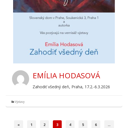
EMÍLIA HODASOVÁ
Zahodiť všedný deň, Praha, 17.2.-6.3.2026
Výstavy
«
1
2
3
4
5
6
…