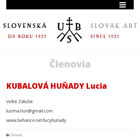
Členovia
KUBALOVÁ HUŇADY Lucia
Veľké Zálužie
lucima.hun@gmail.com
www.behance.net/lucyhunady
Členovia