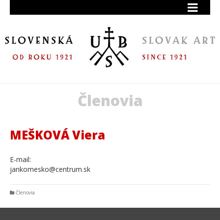
Členovia
MEŠKOVÁ Viera
E-mail:
jankomesko@centrum.sk
Členovia