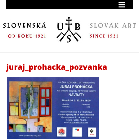
juraj_prohacka_pozvanka